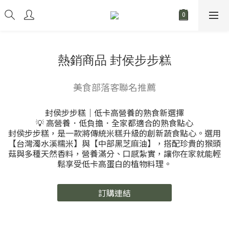
熱銷商品 封侯步步糕
美食部落客聯名推薦
封侯步步糕｜低卡高營養的熟食新選擇
💡 高營養．低負擔．全家都適合的熟食點心
封侯步步糕，是一款將傳統米糕升級的創新蔬食點心。選用
【台灣濁水溪糯米】與【中部黑芝麻油】，搭配珍貴的猴頭
菇與多種天然香料，營養滿分、口感紮實，讓你在家就能輕
鬆享受低卡高蛋白的植物料理。
訂購連結