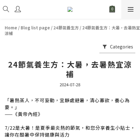
Home
/
Blog list page
/
24節氣養生方
/
24節氣養生方：大暑，去暑熱宜
涼補
Categories
24節氣養生方：大暑，去暑熱宜涼
補
2024-07-28
「
暑熱蒸人，不可妄動，宜靜處避暑，清心寡欲，養心為
要。」
——《黃帝內經》
7/22
是大暑！是夏季最炎熱的節氣，和您分享養生小貼士，
讓你在酷暑中保持健康與活力