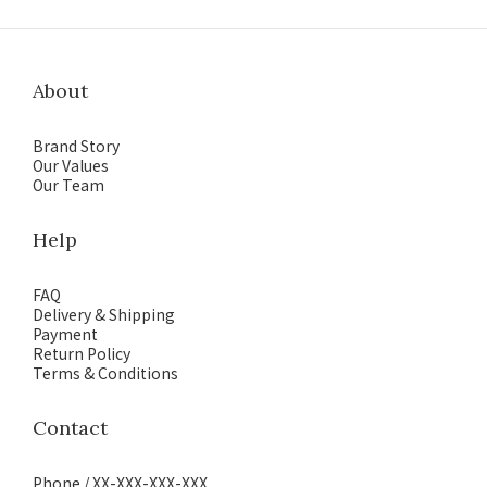
About
Brand Story
Our Values
Our Team
Help
FAQ
Delivery & Shipping
Payment
Return Policy
Terms & Conditions
Contact
Phone / XX-XXX-XXX-XXX