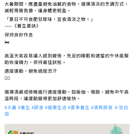
大暑期間，應盡量避免油膩的食物，選擇清淡的烹調方式，
減輕胃腸負擔，讓身體更輕盈。
「夏日不可食肥甘厚味，宜食清淡之物。」
——《養生要訣》
保持良好作息
高溫天氣容易讓人感到疲倦，充足的睡眠和適當的午休能幫
助恢復精力，保持最佳狀態。
適度運動，避免過度流汗
選擇清晨或傍晚進行適度運動，如瑜伽、慢跑，避免中午高
溫時段，讓運動變得更加舒適愉快。
#大暑
#養生
#蔬食
#健康生活
#夏季養生
#清爽蔬食
＃茭白
筍