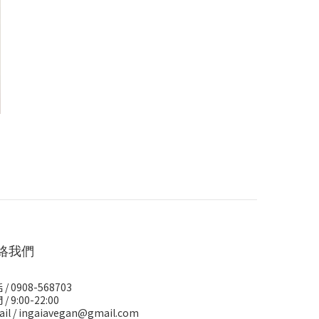
絡我們
/ 0908-568703
/ 9:00-22:00
il / ingaiavegan@gmail.com