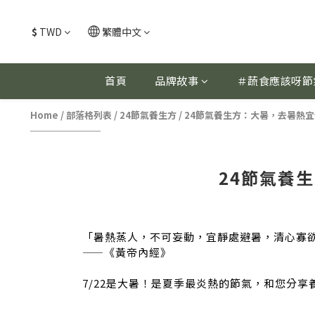
$
TWD
繁體中文
首頁
品牌故事
＃蔬食應該呀節
Home
/
部落格列表
/
24節氣養生方
/
24節氣養生方：大暑，去暑熱
24節氣養
「
暑熱蒸人，不可妄動，宜靜處避暑，清心寡
——《黃帝內經》
7/22
是大暑！是夏季最炎熱的節氣，和您分享