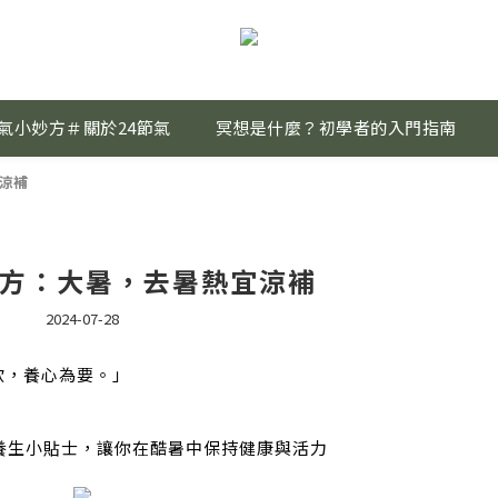
氣小妙方＃關於24節氣
冥想是什麼？初學者的入門指南
宜涼補
生方：大暑，去暑熱宜涼補
2024-07-28
欲，養心為要。」
養生小貼士，讓你在酷暑中保持健康與活力